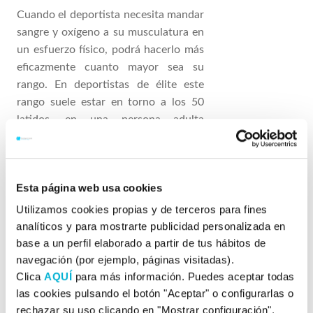
Cuando el deportista necesita mandar
sangre y oxígeno a su musculatura en
un esfuerzo físico, podrá hacerlo más
eficazmente cuanto mayor sea su
rango. En deportistas de élite este
rango suele estar en torno a los 50
latidos, en una persona adulta
sedentaria en torno a 10. Con el
entrenamiento en biofeedback de
variabilidad cardíaca, dicho rango irá
Esta página web usa cookies
aumentando ya que la capacidad
cardiovascular del deportista mejora a
Utilizamos cookies propias y de terceros para fines
raíz de dicha práctica y podrá afrontar
analíticos y para mostrarte publicidad personalizada en
de manera más óptima las demandas
base a un perfil elaborado a partir de tus hábitos de
de la alta competición.
navegación (por ejemplo, páginas visitadas).
Clica
AQUÍ
para más información. Puedes aceptar todas
las cookies pulsando el botón "Aceptar" o configurarlas o
rechazar su uso clicando en "Mostrar configuración".