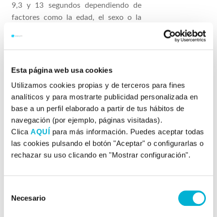
9,3 y 13 segundos dependiendo de
factores como la edad, el sexo o la
altura de la persona y tanto la fase
inspiratoria como la espiratoria
tendrán una duración que vendrá
determinada por la evaluación del
Esta página web usa cookies
deportista.
Utilizamos cookies propias y de terceros para fines
analíticos y para mostrarte publicidad personalizada en
El entrenamiento con frecuencia
base a un perfil elaborado a partir de tus hábitos de
resonante hará que el deportista
navegación (por ejemplo, páginas visitadas).
mejore su función cardio-respiratoria
Clica
AQUÍ
para más información. Puedes aceptar todas
aumentando su frecuencia cardiaca
las cookies pulsando el botón "Aceptar" o configurarlas o
cuando tenga que realizar un esfuerzo
rechazar su uso clicando en "Mostrar configuración".
y disminuyendo dicha frecuencia
cuando esté descansando. También
Selección
optimizará el intercambio de gases
Necesario
de
respiratorios por lo que la
consentimiento
musculatura recibirá los nutrientes