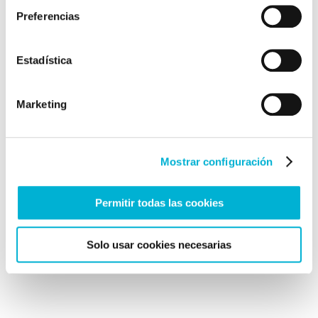
necesarios (sangre y oxígeno) para la
Preferencias
realización de dicha actividad
disminuyendo situaciones como el
Estadística
cansancio, fatiga muscular, estrés
cardio-vascular o lesiones.
Marketing
Mostrar configuración
Permitir todas las cookies
Solo usar cookies necesarias