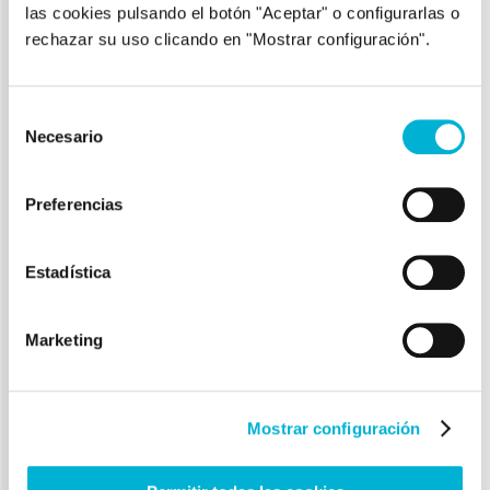
Tratamiento de
las cookies pulsando el botón "Aceptar" o configurarlas o
rechazar su uso clicando en "Mostrar configuración".
problemas de
conducta
Selección
Necesario
de
alimentaria en
consentimiento
Psicólogos
Preferencias
Córdoba -Luis
Estadística
Alonso Echagüe
Marketing
Mi cuerpo, mi enemigo.
El primer obstáculo que vamos a
Mostrar configuración
encontrarnos es la negativa por parte
de la persona que padece el trastorno