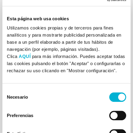
Grupos de investigadores ha encontrado a través de
técnicas de neuroimagen, que determinadas áreas de
Esta página web usa cookies
nuestro cerebro tienen una pobre perfusión sanguínea
Utilizamos cookies propias y de terceros para fines
que mediante entrenamiento en biofeedback, puede
analíticos y para mostrarte publicidad personalizada en
ser incrementada.
base a un perfil elaborado a partir de tus hábitos de
navegación (por ejemplo, páginas visitadas).
El dispositivo de HEG mide y retroalimenta cambios
Clica
AQUÍ
para más información. Puedes aceptar todas
correlacionados con el metabolismo y el flujo
las cookies pulsando el botón "Aceptar" o configurarlas o
sanguíneo en diferentes áreas de la corteza cerebral.
rechazar su uso clicando en "Mostrar configuración".
La sangre trasporta todos los nutrientes y el oxígeno
Selección
necesario para una activación cerebral óptima y los
Necesario
de
conduce a aquellas partes que lo requieren en cada
consentimiento
momento.
Preferencias
Con el paciente cómodamente sentado, un dispositivo
HEG tipo diadema colocado en la cabeza, mide