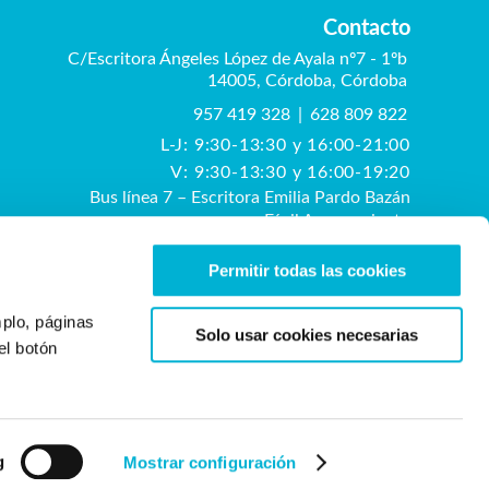
Contacto
C/Escritora Ángeles López de Ayala nº7 - 1ºb
14005, Córdoba, Córdoba
957 419 328
|
628 809 822
L-J: 9:30-13:30 y 16:00-21:00
V: 9:30-13:30 y 16:00-19:20
Bus línea 7 – Escritora Emilia Pardo Bazán
Fácil Aparcamiento
Permitir todas las cookies
mplo, páginas
Solo usar cookies necesarias
Diseño y Poscicionamiento web
el botón
g
Mostrar configuración