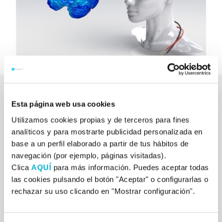
Esta página web usa cookies
Los diagnósticos sobre los que más se trabaja, por la
Utilizamos cookies propias y de terceros para fines
evidencia de los resultados obtenidos, son: depresión,
analíticos y para mostrarte publicidad personalizada en
ansiedad, esquizofrenia, adicción, TEA, TDAH, dolor
base a un perfil elaborado a partir de tus hábitos de
crónico, recuperación post accidente cerebrovascular.
navegación (por ejemplo, páginas visitadas).
Clica
AQUÍ
para más información. Puedes aceptar todas
La terapia se divide en sesiones de unos 20 minutos y
las cookies pulsando el botón "Aceptar" o configurarlas o
con una frecuencia continua para obtener el efecto
rechazar su uso clicando en "Mostrar configuración".
acumulativo con el que se alcanzan los cambios a nivel
cerebral (neuroplasticidad). El tratamiento suele durar