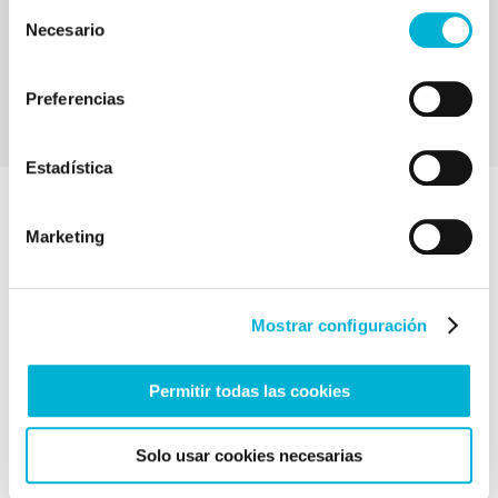
Selección
unas semanas dependiendo del diagnóstico del
Necesario
de
paciente.
consentimiento
Preferencias
Estadística
Marketing
¿Necesitas ayuda?
No dudes en contactar con nosotros
Mostrar configuración
Permitir todas las cookies
Solo usar cookies necesarias