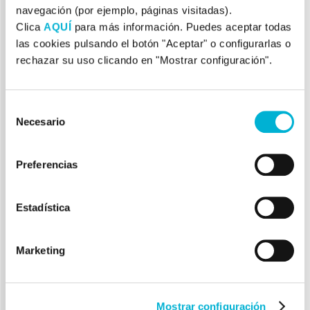
navegación (por ejemplo, páginas visitadas).
tratamientos
Clica
AQUÍ
para más información. Puedes aceptar todas
las cookies pulsando el botón "Aceptar" o configurarlas o
orientados a niños
rechazar su uso clicando en "Mostrar configuración".
En el gabinete psicológico de Luis
Selección
Alonso Echagüe, tratamos a pacientes
Necesario
de
de todas las edades desde niños a
consentimiento
adolescentes, con el objetivo de
ayudarles en su correcto desarrollo y
Preferencias
crecimiento personal.
Estadística
Luis Alonso Echagüe, Licenciado en
Psicología y Máster Internacional en
Marketing
Psicología Clínica por la Asociación
Española de Psicología Conductual
(AEPC), es experto en el tratamiento
de, entre otras especialidades, casos
Mostrar configuración