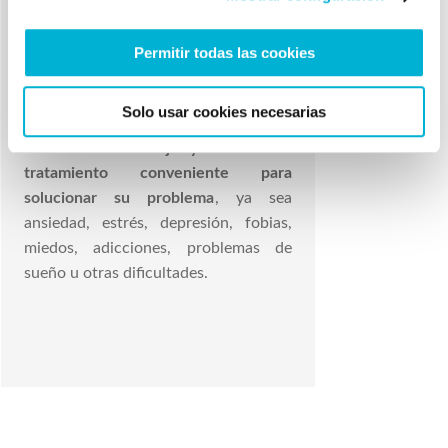
de ansiedad y depresión,
psicología
infantil
y trastornos obsesivo-
Permitir todas las cookies
compulsivos.
Solo usar cookies necesarias
Luis Alonso Echagüe
evaluará la
situación de su hijo y realizará el
tratamiento conveniente para
solucionar su problema
, ya sea
ansiedad, estrés, depresión, fobias,
miedos, adicciones, problemas de
sueño u otras dificultades.