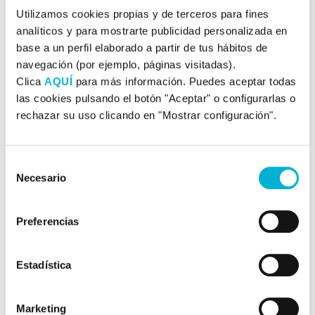
Neurofeedback
Utilizamos cookies propias y de terceros para fines
analíticos y para mostrarte publicidad personalizada en
Especialistas en biofeedback
base a un perfil elaborado a partir de tus hábitos de
navegación (por ejemplo, páginas visitadas).
EEG
Clica
AQUÍ
para más información. Puedes aceptar todas
las cookies pulsando el botón "Aceptar" o configurarlas o
rechazar su uso clicando en "Mostrar configuración".
El psicólogo directo de nuestro centro, Luis Alonso
Echagüe, cuenta con la única acreditación a nivel
internacional que garantiza la formación y capacitación
Selección
Necesario
para trabajar biofeedback, LA BCIA (Biofeedback
de
Certificate International Alliance).
consentimiento
Preferencias
Saber más
Estadística
Marketing