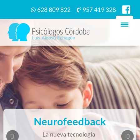
628 809 822
957 419 328
Neurofeedback
La nueva tecnología