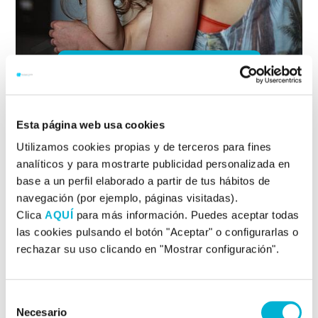
ANTE EL DOLOR, HOMBRES Y ...
Últimas entradas
Esta página web usa cookies
Utilizamos cookies propias y de terceros para fines
Evaluación de la activación cortical y control
analíticos y para mostrarte publicidad personalizada en
ejecutivo en el TDAH
base a un perfil elaborado a partir de tus hábitos de
navegación (por ejemplo, páginas visitadas).
El Test de Variables de Atención (TOVA)
Clica
AQUÍ
para más información. Puedes aceptar todas
TRAUMA (violencia, maltrato, abuso sexual) Y
las cookies pulsando el botón "Aceptar" o configurarlas o
NEUROFEEDBACK
rechazar su uso clicando en "Mostrar configuración".
MAPEO CEREBRAL
Selección
ONDAS CEREBRALES 1. TRASTORNOS
Necesario
de
ADICTIVOS