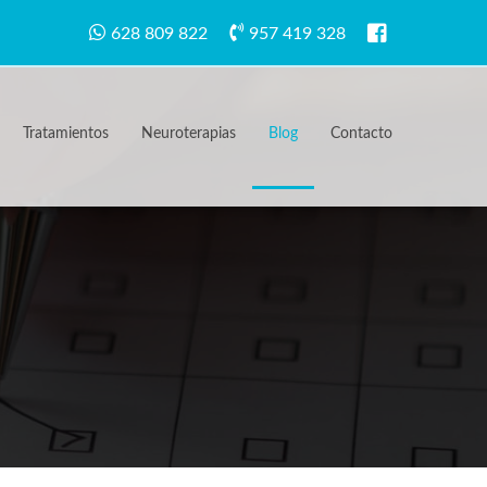
628 809 822
957 419 328
Tratamientos
Neuroterapias
Blog
Contacto