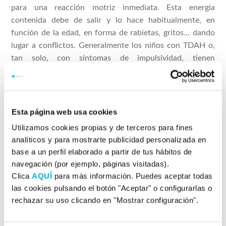
para una reacción motriz inmediata. Esta energía
contenida debe de salir y lo hace habitualmente, en
función de la edad, en forma de rabietas, gritos… dando
lugar a conflictos. Generalmente los niños con TDAH o,
tan solo, con síntomas de impulsividad, tienen
antecedentes familiares de primer grado que
manifestaron o manifiestan el mismo problema. Por
tanto, la vía genética o herencia determina cierta
predisposición a manifestar los síntomas en hijos de
Esta página web usa cookies
padres también con caracteres fuertes, impulsivos o con
Utilizamos cookies propias y de terceros para fines
poca tolerancia a la frustración.
analíticos y para mostrarte publicidad personalizada en
base a un perfil elaborado a partir de tus hábitos de
La impulsividad, a parte de poder ser heredada, también
navegación (por ejemplo, páginas visitadas).
puede deberse a una manifestación cognitiva y
Clica
AQUÍ
para más información. Puedes aceptar todas
conductual que puede venir propiciada por el entorno.
las cookies pulsando el botón "Aceptar" o configurarlas o
Podemos hacer una diferenciación entre impulsividad
rechazar su uso clicando en "Mostrar configuración".
primaria, entendiendo ésta como la que estuvo presente
desde el momento de nacer el niño, siendo la que suele