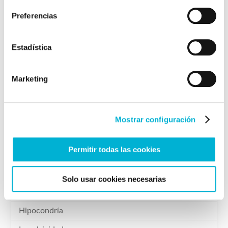
Preferencias
Categorías
Estadística
Adicción
Marketing
Anorexia
Blog
Dolor
Mostrar configuración
Dormir bien
Permitir todas las cookies
Ejercicios para la mente
Estrés
Solo usar cookies necesarias
Fobia
Hipocondría