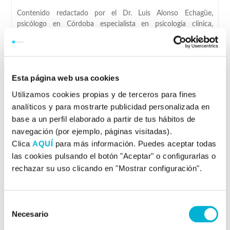
Contenido redactado por el Dr. Luis Alonso Echagüe,
psicólogo en Córdoba especialista en psicología clínica,
deportiva, infantil/juvenil y neuroterapias.
Esta página web usa cookies
Últimas entradas
Utilizamos cookies propias y de terceros para fines
analíticos y para mostrarte publicidad personalizada en
Evaluación de la activación cortical y control
base a un perfil elaborado a partir de tus hábitos de
ejecutivo en el TDAH
navegación (por ejemplo, páginas visitadas).
Clica
AQUÍ
para más información. Puedes aceptar todas
El Test de Variables de Atención (TOVA)
las cookies pulsando el botón "Aceptar" o configurarlas o
rechazar su uso clicando en "Mostrar configuración".
TRAUMA (violencia, maltrato, abuso sexual) Y
NEUROFEEDBACK
MAPEO CEREBRAL
Selección
Necesario
de
ONDAS CEREBRALES 1. TRASTORNOS ADICTIVOS
consentimiento